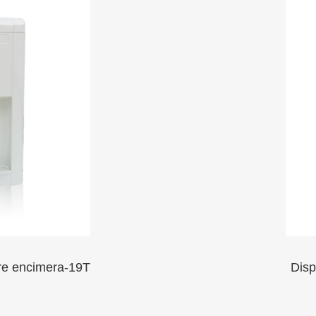
nsador de agua independiente 20L
VER MÁS