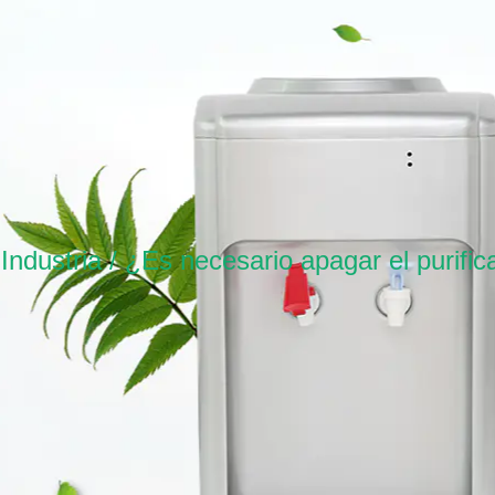
 Industria
/
¿Es necesario apagar el purific