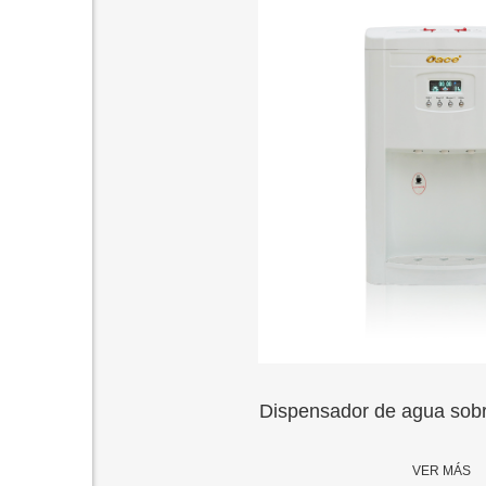
 encimera-19T
Dispe